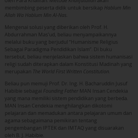
oleh Para Khalifah. Metode
Khalifatullah
akan
membimbing peserta didik untuk bersikap
Hablum Min
Allah Wa Hablum Min Al-Nas
.
Mengenai solusi yang diberikan oleh Prof. H.
Abdurrahman Mas’ud, beliau menyampaikannya
melalui buku yang berjudul “Humanisme Religius
Sebagai Paradigma Pendidikan Islam”. Di buku
tersebut, beliau menjelaskan bahwa sistem humanisasi
religi sudah diterapkan dalam Konstitusi Madinah yang
merupakan
The World First Written Constitution
.
Beliau pun memuji Prof. Dr. Ing. H. Bacharuddin Jusuf
Habibie sebagai
Founding Father
MAN Insan Cendekia
yang mana memiliki sistem pendidikan yang berbeda.
MAN Insan Cendekia menghilangkan dikotomi
pelajaran dan memadukan antara pelajaran umum dan
agama sebagaimana pemikiran tentang
pengembangan IPTEK dan IMTAQ yang disuarakan
oleh B. J. Habibie.