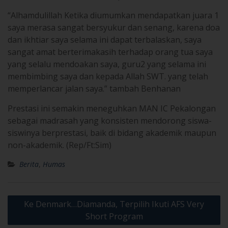
“Alhamdulillah Ketika diumumkan mendapatkan juara 1
saya merasa sangat bersyukur dan senang, karena doa
dan ikhtiar saya selama ini dapat terbalaskan, saya
sangat amat berterimakasih terhadap orang tua saya
yang selalu mendoakan saya, guru2 yang selama ini
membimbing saya dan kepada Allah SWT. yang telah
memperlancar jalan saya.” tambah Benhanan
Prestasi ini semakin meneguhkan MAN IC Pekalongan
sebagai madrasah yang konsisten mendorong siswa-
siswinya berprestasi, baik di bidang akademik maupun
non-akademik. (Rep/Ft:Sim)
Berita
,
Humas
Post
Ke Denmark…Diamanda, Terpilih Ikuti AFS Very
navigation
Short Program