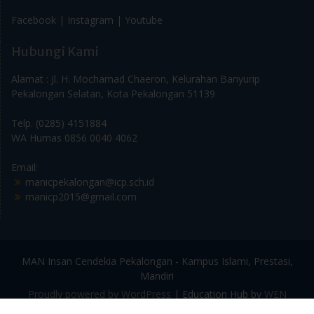
Facebook |
Instagram |
Youtube
Hubungi Kami
Alamat : Jl. H. Mochamad Chaeron, Kelurahan Banyurip
Pekalongan Selatan, Kota Pekalongan 51139
Telp. (0285) 4151884
WA Humas 0856 0040 4062
Email:
manicpekalongan@icp.sch.id
manicp2015@gmail.com
MAN Insan Cendekia Pekalongan - Kampus Islami, Prestasi,
Mandiri
Proudly powered by WordPress
|
Education Hub by
WEN
Themes