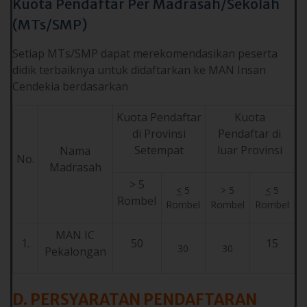
Kuota Pendaftar Per Madrasah/Sekolah
(MTs/SMP)
Setiap MTs/SMP dapat merekomendasikan peserta
didik terbaiknya untuk didaftarkan ke MAN Insan
Cendekia berdasarkan
Kuota Pendaftar
Kuota
di Provinsi
Pendaftar di
Setempat
luar Provinsi
Nama
No.
Madrasah
> 5
<
5
> 5
<
5
Rombel
Rombel
Rombel
Rombel
MAN IC
1.
50
15
30
30
Pekalongan
D. PERSYARATAN
PENDAFTARAN