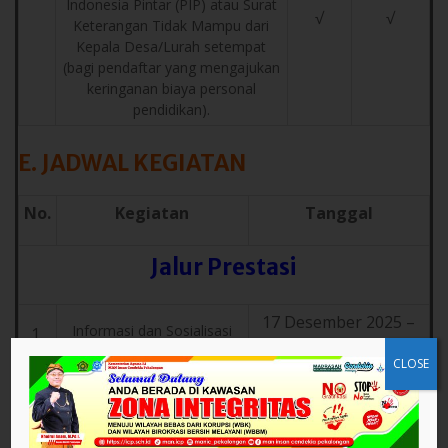
Indonesia Pintar (PIP) atau Surat
√
√
Keterangan Tidak Mampu dari
Kepala Desa/Lurah setempat
(bagi pendaftar yang mengajukan
keringanan biaya personal
pendidikan).
E. JADWAL KEGIATAN
No.
Kegiatan
Tanggal
Jalur Prestasi
17 Desember 2025 –
Informasi dan Sosialisasi
1.
02 Februari 2026
SNMB
CLOSE
02 Januari – 02
Pendaftaran (
online
) jalur
2.
Februari 2026
prestasi