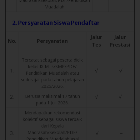
Madrasah/Sekolah/PDF/Pendidikan
Muadalah
2. Persyaratan Siswa Pendaftar
Jalur
Jalur
No.
Persyaratan
Tes
Prestasi
Tercatat sebagai peserta didik
kelas IX MTs/SMP/PDF/
1.
√
√
Pendidikan Muadalah atau
sederajat pada tahun pelajaran
2025/2026.
Berusia maksimal 17 tahun
2.
√
√
pada 1 Juli 2026.
Mendapatkan rekomendasi
kolektif sebagai siswa terbaik
dari Kepala
Madrasah/Sekolah/PDF/
3.
√
–
Pendidikan Muadalah asal