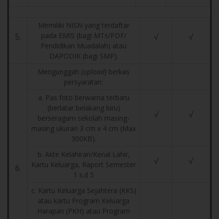
Memiliki NISN yang terdaftar
pada EMIS (bagi MTs/PDF/
5.
√
√
Pendidikan Muadalah) atau
DAPODIK (bagi SMP).
Mengunggah
(upload)
berkas
persyaratan:
a. Pas foto berwarna terbaru
(berlatar belakang biru)
√
√
berseragam sekolah masing-
masing ukuran 3 cm x 4 cm (Max
300KB).
b. Akte Kelahiran/Kenal Lahir,
√
√
Kartu Keluarga, Raport Semester
6.
1 s.d 5
c. Kartu Keluarga Sejahtera (KKS)
atau kartu Program Keluarga
Harapan (PKH) atau Program