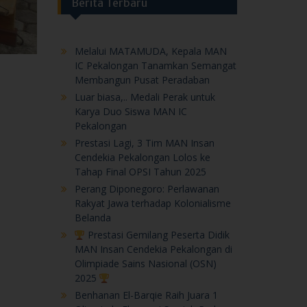
Luar biasa,.. Medali Perak untuk
Karya Duo Siswa MAN IC
Pekalongan
Prestasi Lagi, 3 Tim MAN Insan
Cendekia Pekalongan Lolos ke
Tahap Final OPSI Tahun 2025
Perang Diponegoro: Perlawanan
Rakyat Jawa terhadap Kolonialisme
Belanda
Prestasi Gemilang Peserta Didik
MAN Insan Cendekia Pekalongan di
Olimpiade Sains Nasional (OSN)
2025
Benhanan El-Barqie Raih Juara 1
Olimpiade Ekonomi Syariah Pada
The 21st IPB University
Ke Denmark…Diamanda, Terpilih
Ikuti AFS Very Short Program
Prestasi Nasional, Dua Peserta
Didik MAN IC Pekalongan Raih