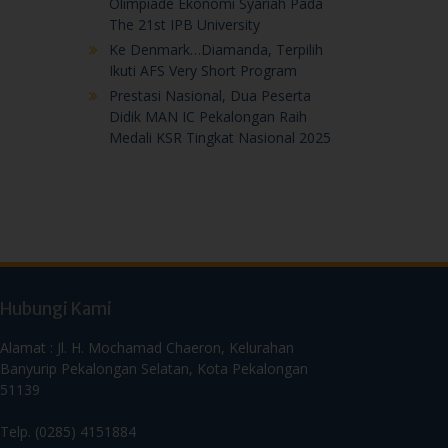
Medali KSR Tingkat Nasional 2025
Hubungi Kami
Alamat : Jl. H. Mochamad Chaeron, Kelurahan
Banyurip Pekalongan Selatan, Kota Pekalongan
51139
Telp. (0285) 4151884
WA Humas 0856 0040 4062
Email:
manicpekalongan@icp.sch.id
manicp2015@gmail.com