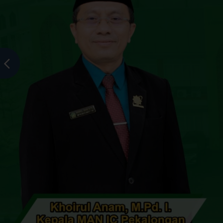
MAN Insan Cendekia Pekalongan
>
Guru Asuh