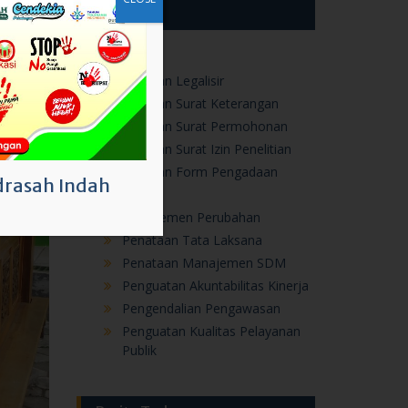
Layanan Surat Permohonan
Layanan Surat Izin Penelitian
Layanan Form Pengadaan
ZI
Manajemen Perubahan
Penataan Tata Laksana
Penataan Manajemen SDM
Penguatan Akuntabilitas Kinerja
rasah Indah
Pengendalian Pengawasan
Penguatan Kualitas Pelayanan
Publik
Berita Terbaru
Melalui MATAMUDA, Kepala MAN
IC Pekalongan Tanamkan Semangat
Membangun Pusat Peradaban