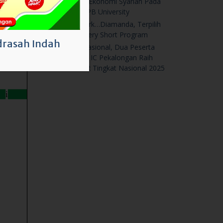
Olimpiade Ekonomi Syariah Pada
The 21st IPB University
Ke Denmark…Diamanda, Terpilih
Ikuti AFS Very Short Program
rasah Indah
Prestasi Nasional, Dua Peserta
Didik MAN IC Pekalongan Raih
Medali KSR Tingkat Nasional 2025