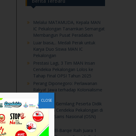
Berita Terbaru
Melalui MATAMUDA, Kepala MAN
IC Pekalongan Tanamkan Semangat
Membangun Pusat Peradaban
Luar biasa,.. Medali Perak untuk
Karya Duo Siswa MAN IC
Pekalongan
Prestasi Lagi, 3 Tim MAN Insan
Cendekia Pekalongan Lolos ke
Tahap Final OPSI Tahun 2025
Perang Diponegoro: Perlawanan
Rakyat Jawa terhadap Kolonialisme
Belanda
CLOSE
Prestasi Gemilang Peserta Didik
MAN Insan Cendekia Pekalongan di
Olimpiade Sains Nasional (OSN)
2025
Benhanan El-Barqie Raih Juara 1