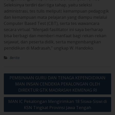
Seleksinya terdiri dari tiga tahap, yaitu seleksi
administrasi, tes tulis meliputi: kemampuan pedagogik
dan kemampuan mata pelajaran yang diampu melalui
Computer Based Test (CBT), serta tes wawancara
secara virtual. “Menjadi fasilitator ini saya berharap
bisa berbagi dan memberi manfaat bagi rekan-rekan
sejawat, dan peserta didik, serta mengembangkan
pendidikan di Madrasah,” ungkap W. Handoko.
Berita
Post
PEMBINAAN GURU DAN TENAGA KEPENDIDIKAN
navigation
MAN INSAN CENDEKIA PEKALONGAN OLEH
DIREKTUR GTK MADRASAH KEMENAG RI
MAN IC Pekalongan Mengirimkan 18 Siswa-Siswi di
KSN Tingkat Provinsi Jawa Tengah