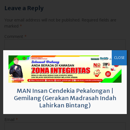
Leave a Reply
Your email address will not be published.
Required fields are
marked
*
Comment
*
CLOSE
MAN Insan Cendekia Pekalongan
|
Gemilang (Gerakan Madrasah Indah
Name
*
Lahirkan Bintang)
Email
*