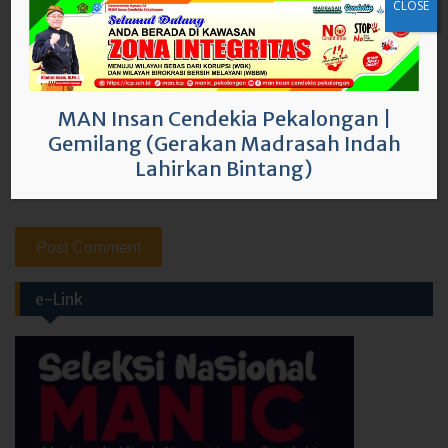
CLOSE
Email
*
Website
MAN Insan Cendekia Pekalongan
|
Gemilang (Gerakan Madrasah Indah
Lahirkan Bintang)
Save my name, email, and website in this browser for the
next time I comment.
e-Link