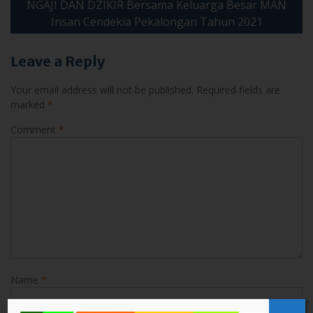
NGAJI DAN DZIKIR Bersama Keluarga Besar MAN
Insan Cendekia Pekalongan Tahun 2021
Leave a Reply
Your email address will not be published.
Required fields are
marked
*
Comment
*
Name
*