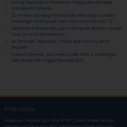
Perang Diponegoro: Perlawanan Rakyat Jawa terhadap
Kolonialisme Belanda
Prestasi Gemilang Peserta Didik MAN Insan Cendekia
Pekalongan di Olimpiade Sains Nasional (OSN) 2025
Benhanan El-Barqie Raih Juara 1 Olimpiade Ekonomi Syariah
Pada The 21st IPB University
Ke Denmark…Diamanda, Terpilih Ikuti AFS Very Short
Program
Prestasi Nasional, Dua Peserta Didik MAN IC Pekalongan
Raih Medali KSR Tingkat Nasional 2025
PTSP Online
Pelayanan Terpadu Satu Pintu (PTSP) Online adalah sebuah
website yang dibangun untuk memberikan sistem pelayanan