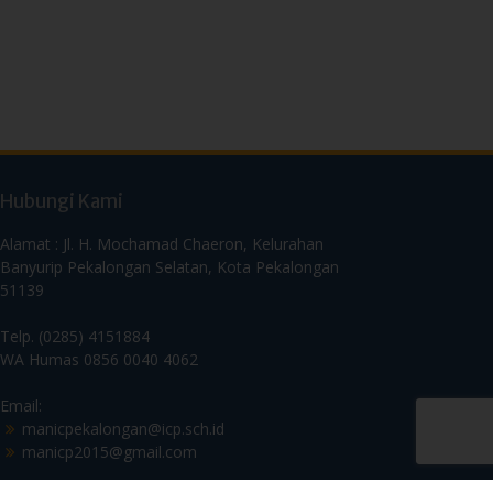
Hubungi Kami
Alamat : Jl. H. Mochamad Chaeron, Kelurahan
Banyurip Pekalongan Selatan, Kota Pekalongan
51139
Telp. (0285) 4151884
WA Humas 0856 0040 4062
Email:
manicpekalongan@icp.sch.id
manicp2015@gmail.com