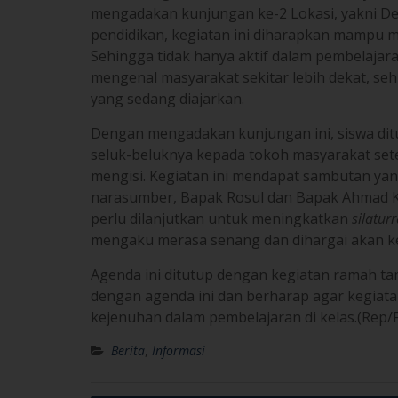
mengadakan kunjungan ke-2 Lokasi, yakni Des
pendidikan, kegiatan ini diharapkan mampu m
Sehingga tidak hanya aktif dalam pembelajar
mengenal masyarakat sekitar lebih dekat, 
yang sedang diajarkan.
Dengan mengadakan kunjungan ini, siswa dit
seluk-beluknya kepada tokoh masyarakat set
mengisi. Kegiatan ini mendapat sambutan yang
narasumber, Bapak Rosul dan Bapak Ahmad Kh
perlu dilanjutkan untuk meningkatkan
silatur
mengaku merasa senang dan dihargai akan ke
Agenda ini ditutup dengan kegiatan ramah t
dengan agenda ini dan berharap agar kegiatan
kejenuhan dalam pembelajaran di kelas.(Rep/Ft
Berita
,
Informasi