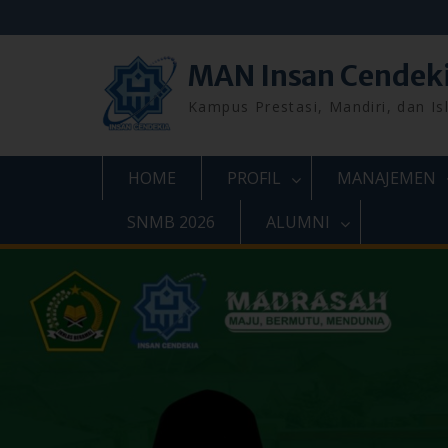
Skip
to
content
MAN Insan Cendek
Kampus Prestasi, Mandiri, dan Is
HOME
PROFIL
MANAJEMEN
SNMB 2026
ALUMNI