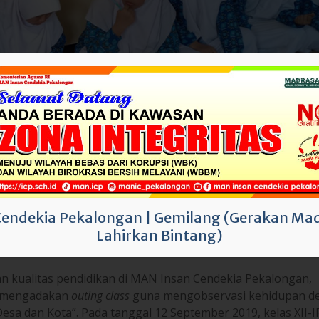
Cendekia Pekalongan
|
Gemilang (Gerakan Mad
Lahirkan Bintang)
n kualitas pendidikan di MAN Insan Cendekia Pekalongan,
i mengadakan
outing class
guna mengobservasi kehidupan d
sa dan Kota”. Pada tanggal 12 September 2019, kelas XII-I