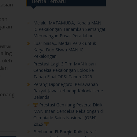
Berita Terbaru
kasian
 dan
Melalui MATAMUDA, Kepala MAN
jaran
IC Pekalongan Tanamkan Semangat
Membangun Pusat Peradaban
Luar biasa,.. Medali Perak untuk
serta
Karya Duo Siswa MAN IC
aling
Pekalongan
n oleh
Prestasi Lagi, 3 Tim MAN Insan
 dan
Cendekia Pekalongan Lolos ke
a
Tahap Final OPSI Tahun 2025
.
Perang Diponegoro: Perlawanan
Rakyat Jawa terhadap Kolonialisme
senang
Belanda
Prestasi Gemilang Peserta Didik
MAN Insan Cendekia Pekalongan di
Olimpiade Sains Nasional (OSN)
2025
Benhanan El-Barqie Raih Juara 1