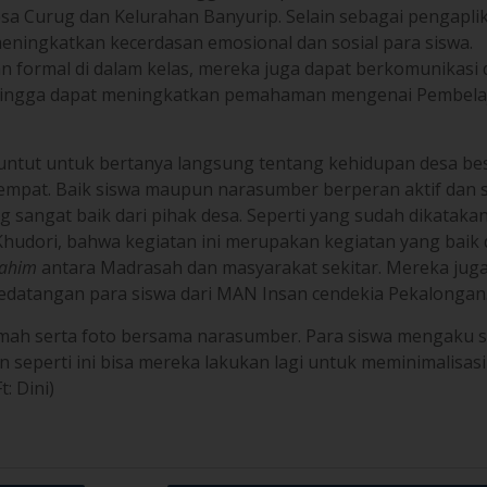
a Curug dan Kelurahan Banyurip. Selain sebagai pengapli
eningkatkan kecerdasan emosional dan sosial para siswa.
an formal di dalam kelas, mereka juga dapat berkomunikasi
sehingga dapat meningkatkan pemahaman mengenai Pembela
untut untuk bertanya langsung tentang kehidupan desa be
empat. Baik siswa maupun narasumber berperan aktif dan s
 sangat baik dari pihak desa. Seperti yang sudah dikataka
udori, bahwa kegiatan ini merupakan kegiatan yang baik
rahim
antara Madrasah dan masyarakat sekitar. Mereka jug
datangan para siswa dari MAN Insan cendekia Pekalongan
amah serta foto bersama narasumber. Para siswa mengaku 
 seperti ini bisa mereka lakukan lagi untuk meminimalisasi
: Dini)