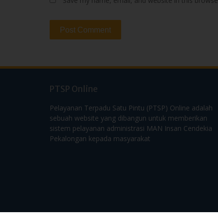
Save my name, email, and website in this browse
PTSP Online
Pelayanan Terpadu Satu Pintu (PTSP) Online adalah
sebuah website yang dibangun untuk memberikan
sistem pelayanan administrasi MAN Insan Cendekia
Pekalongan kepada masyarakat