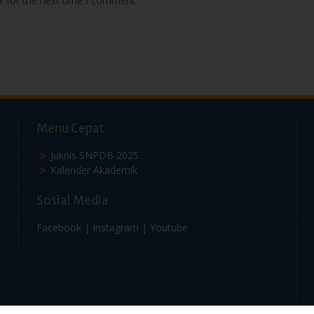
r for the next time I comment.
Menu Cepat
Juknis SNPDB 2025
Kalender Akademik
Sosial Media
Facebook |
Instagram |
Youtube