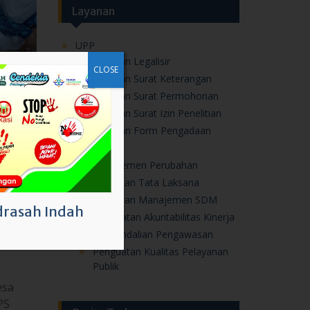
Layanan
UPP
Layanan Legalisir
CLOSE
Layanan Surat Keterangan
Layanan Surat Permohonan
Layanan Surat Izin Penelitian
Layanan Form Pengadaan
ZI
Manajemen Perubahan
Penataan Tata Laksana
Penataan Manajemen SDM
rasah Indah
Penguatan Akuntabilitas Kinerja
Pengendalian Pengawasan
Penguatan Kualitas Pelayanan
Publik
esa
PS