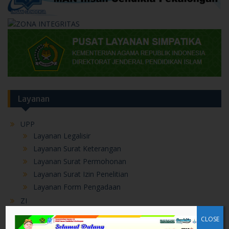
Layanan
UPP
Layanan Legalisir
Layanan Surat Keterangan
Layanan Surat Permohonan
Layanan Surat Izin Penelitian
Layanan Form Pengadaan
ZI
Manajemen Perubahan
CLOSE
Penataan Tata Laksana