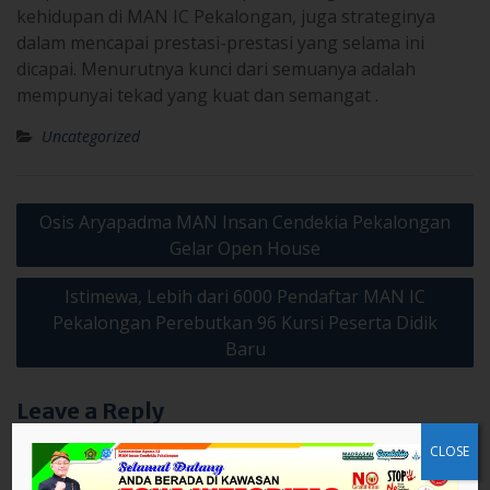
kehidupan di MAN IC Pekalongan, juga strateginya
dalam mencapai prestasi-prestasi yang selama ini
dicapai. Menurutnya kunci dari semuanya adalah
mempunyai tekad yang kuat dan semangat .
Uncategorized
Post
Osis Aryapadma MAN Insan Cendekia Pekalongan
navigation
Gelar Open House
Istimewa, Lebih dari 6000 Pendaftar MAN IC
Pekalongan Perebutkan 96 Kursi Peserta Didik
Baru
Leave a Reply
CLOSE
Your email address will not be published.
Required fields are
marked
*