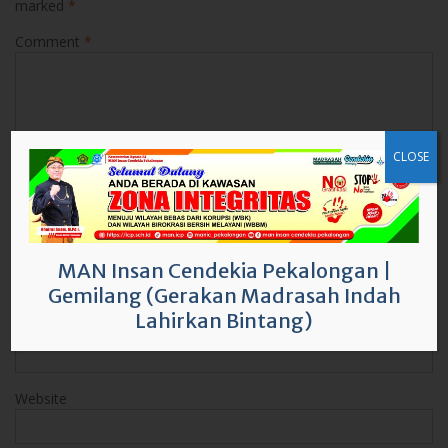
marked
*
Comment
*
CLOSE
Name
*
MAN Insan Cendekia Pekalongan
|
Gemilang (Gerakan Madrasah Indah
Lahirkan Bintang)
Email
*
Website