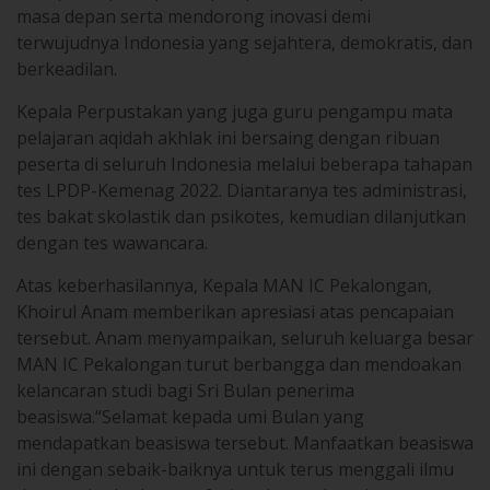
terwujudnya Indonesia yang sejahtera, demokratis, dan
berkeadilan.
Kepala Perpustakan yang juga guru pengampu mata
pelajaran aqidah akhlak ini bersaing dengan ribuan
peserta di seluruh Indonesia melalui beberapa tahapan
tes LPDP-Kemenag 2022. Diantaranya tes administrasi,
tes bakat skolastik dan psikotes, kemudian dilanjutkan
dengan tes wawancara.
Atas keberhasilannya, Kepala MAN IC Pekalongan,
Khoirul Anam memberikan apresiasi atas pencapaian
tersebut. Anam menyampaikan, seluruh keluarga besar
MAN IC Pekalongan turut berbangga dan mendoakan
kelancaran studi bagi Sri Bulan penerima
beasiswa.“Selamat kepada umi Bulan yang
mendapatkan beasiswa tersebut. Manfaatkan beasiswa
ini dengan sebaik-baiknya untuk terus menggali ilmu
dan meningkatkan profesionalnya sebagai seorang
guru dan kepala perpustakaan. Kami berharap