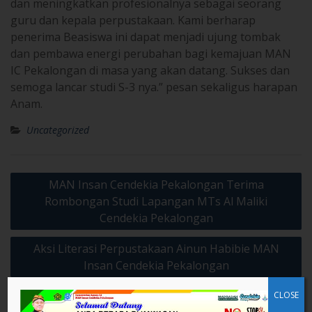
penerima Beasiswa ini dapat menjadi ujung tombak
dan pembawa energi perubahan bagi kemajuan MAN
IC Pekalongan di masa yang akan datang. Sukses dan
semoga lancar studi S-3 nya.” pesan sekaligus harapan
Anam.
Uncategorized
Post
MAN Insan Cendekia Pekalongan Terima
navigation
Rombongan Studi Lapangan MTs Al Maliki
Cendekia Pekalongan
Aksi Literasi Perpustakaan Ainun Habibie MAN
Insan Cendekia Pekalongan
Leave a Reply
CLOSE
Your email address will not be published.
Required fields are