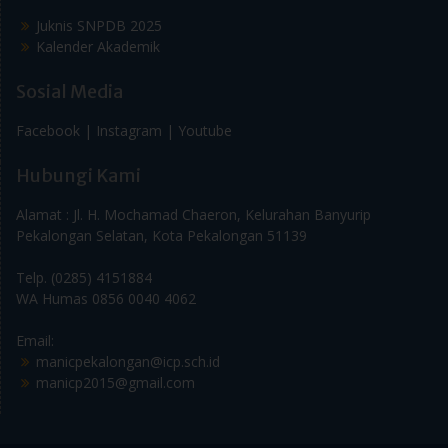
Kalender Akademik
Sosial Media
Facebook |
Instagram |
Youtube
Hubungi Kami
Alamat : Jl. H. Mochamad Chaeron, Kelurahan Banyurip
Pekalongan Selatan, Kota Pekalongan 51139
Telp. (0285) 4151884
WA Humas 0856 0040 4062
Email:
manicpekalongan@icp.sch.id
manicp2015@gmail.com
MAN Insan Cendekia Pekalongan - Kampus Islami, Prestasi,