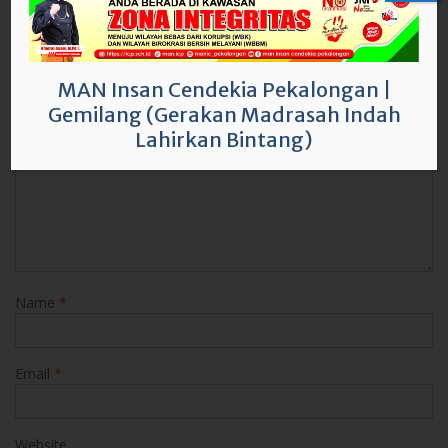
marked
*
Comment
*
MAN Insan Cendekia Pekalongan
|
Gemilang (Gerakan Madrasah Indah
Lahirkan Bintang)
Name
*
Email
*
Website