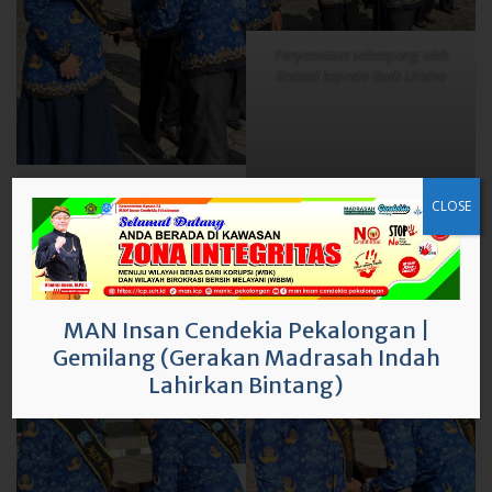
Penyematan selempang oleh
Kamad kepada Budi Utomo
Penyematan selempang oleh
Kamad kepada Dini Yuniar
Safitri
CLOSE
MAN Insan Cendekia Pekalongan
|
Gemilang (Gerakan Madrasah Indah
Lahirkan Bintang)