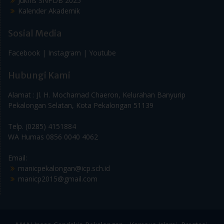
Sosial Media
Facebook |
Instagram |
Youtube
Hubungi Kami
Alamat : Jl. H. Mochamad Chaeron, Kelurahan Banyurip
Pekalongan Selatan, Kota Pekalongan 51139
Telp. (0285) 4151884
WA Humas 0856 0040 4062
Email:
manicpekalongan@icp.sch.id
manicp2015@gmail.com
MAN Insan Cendekia Pekalongan - Kampus Islami, Prestasi,
Mandiri