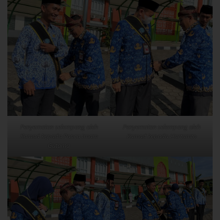
Penyematan selempang oleh
Penyematan selempang oleh
Kamad kepada Panca Imam
Kamad kepada Hartamto
Gutama