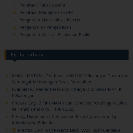
Penataan Manajemen SDM
Penguatan Akuntabilitas Kinerja
Pengendalian Pengawasan
Penguatan Kualitas Pelayanan Publik
Berita Terbaru
Melalui MATAMUDA, Kepala MAN IC Pekalongan Tanamkan
Semangat Membangun Pusat Peradaban
Luar biasa,.. Medali Perak untuk Karya Duo Siswa MAN IC
Pekalongan
Prestasi Lagi, 3 Tim MAN Insan Cendekia Pekalongan Lolos
ke Tahap Final OPSI Tahun 2025
Perang Diponegoro: Perlawanan Rakyat Jawa terhadap
Kolonialisme Belanda
Prestasi Gemilang Peserta Didik MAN Insan Cendekia
Pekalongan di Olimpiade Sains Nasional (OSN) 2025
Benhanan El-Barqie Raih Juara 1 Olimpiade Ekonomi Syariah