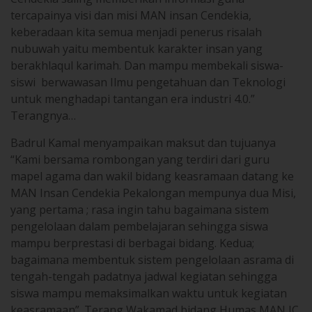
keberadaan kita semua menjadi penerus risalah
nubuwah yaitu membentuk karakter insan yang
berakhlaqul karimah. Dan mampu membekali siswa-
siswi berwawasan Ilmu pengetahuan dan Teknologi
untuk menghadapi tantangan era industri 4.0.”
Terangnya…
Badrul Kamal menyampaikan maksut dan tujuanya
“Kami bersama rombongan yang terdiri dari guru
mapel agama dan wakil bidang keasramaan datang ke
MAN Insan Cendekia Pekalongan mempunya dua Misi,
yang pertama ; rasa ingin tahu bagaimana sistem
pengelolaan dalam pembelajaran sehingga siswa
mampu berprestasi di berbagai bidang. Kedua;
bagaimana membentuk sistem pengelolaan asrama di
tengah-tengah padatnya jadwal kegiatan sehingga
siswa mampu memaksimalkan waktu untuk kegiatan
keasramaan”. Terang Wakamad bidang Humas MAN IC
Kendari..