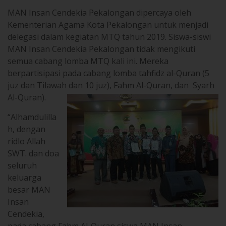
MAN Insan Cendekia Pekalongan dipercaya oleh
Kementerian Agama Kota Pekalongan untuk menjadi
delegasi dalam kegiatan MTQ tahun 2019. Siswa-siswi
MAN Insan Cendekia Pekalongan tidak mengikuti
semua cabang lomba MTQ kali ini. Mereka
berpartisipasi pada cabang lomba tahfidz al-Quran (5
juz dan Tilawah dan 10 juz), Fahm Al-Quran, dan Syarh
Al-Quran).
“Alhamdulilla
h, dengan
ridlo Allah
SWT. dan doa
seluruh
keluarga
besar MAN
Insan
Cendekia,
pada cabang Fahm Al-Quran siswa MAN Insan