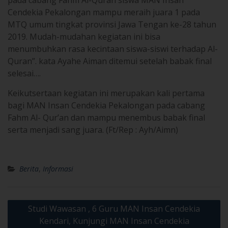
Cendekia Pekalongan mampu meraih juara 1 pada
MTQ umum tingkat provinsi Jawa Tengan ke-28 tahun
2019. Mudah-mudahan kegiatan ini bisa
menumbuhkan rasa kecintaan siswa-siswi terhadap Al-
Quran”. kata Ayahe Aiman ditemui setelah babak final
selesai….
Keikutsertaan kegiatan ini merupakan kali pertama
bagi MAN Insan Cendekia Pekalongan pada cabang
Fahm Al- Qur’an dan mampu menembus babak final
serta menjadi sang juara. (Ft/Rep : Ayh/Aimn)
Berita
,
Informasi
Post
Studi Wawasan , 6 Guru MAN Insan Cendekia
navigation
Kendari, Kunjungi MAN Insan Cendekia