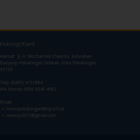
Hubungi Kami
Alamat : Jl. H. Mochamad Chaeron, Kelurahan
Banyurip Pekalongan Selatan, Kota Pekalongan
51139
Telp. (0285) 4151884
WA Humas 0856 0040 4062
Email:
manicpekalongan@icp.sch.id
manicp2015@gmail.com