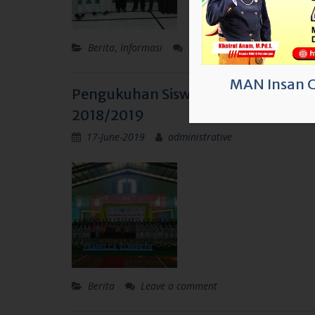
Berita
,
Informasi
Leave a comment
MAN Insan 
Pengukuhan Siswa Kelas XII MAN I
2018/2019
17-June-2019
administrative
Berita
Leave a comment