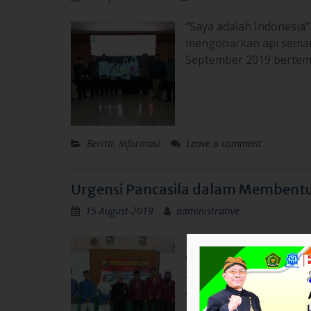
“Saya adalah Indonesia”
mengobarkan api semang
September 2019 bertemp
Berita
,
Informasi
Leave a comment
Urgensi Pancasila dalam Membentuk
15-August-2019
administrative
Pekalongan (ICP) – Dal
diberi kesempatan untuk
Sebagai Ideologi Penan
Acara ini diadakan ole