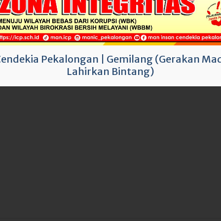
Cendekia Pekalongan
|
Gemilang (Gerakan Mad
nsan Cendekia Pekalongan Tahun Pelajaran
Lahirkan Bintang)