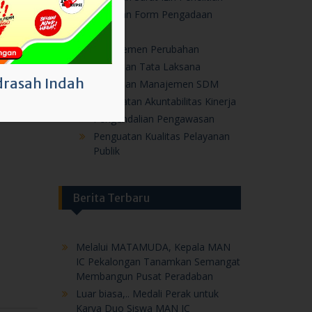
Layanan Form Pengadaan
ZI
Manajemen Perubahan
Penataan Tata Laksana
rasah Indah
Penataan Manajemen SDM
Penguatan Akuntabilitas Kinerja
Pengendalian Pengawasan
Penguatan Kualitas Pelayanan
Publik
Berita Terbaru
Melalui MATAMUDA, Kepala MAN
IC Pekalongan Tanamkan Semangat
Membangun Pusat Peradaban
Luar biasa,.. Medali Perak untuk
Karya Duo Siswa MAN IC