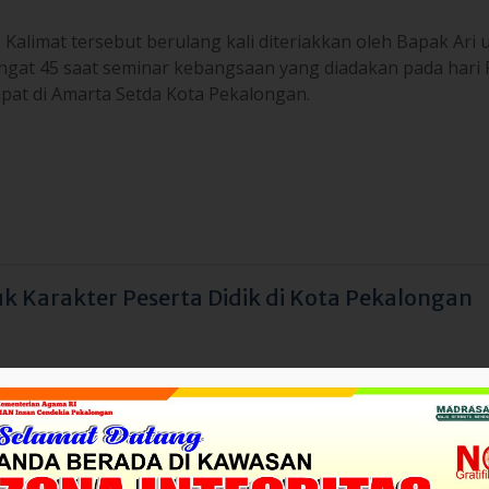
. Kalimat tersebut berulang kali diteriakkan oleh Bapak Ari 
at 45 saat seminar kebangsaan yang diadakan pada hari 
at di Amarta Setda Kota Pekalongan.
 Karakter Peserta Didik di Kota Pekalongan
am kesempatan kali ini OSIS MAN Insan Cendekia Kota Peka
 hadir dalam acara Seminar Radikalisme yang berjudul “Pan
gkal Radikalisme Bagi Pelajar SMA/SMK/MA se-Kota Pekalo
h Kantor Kesatuan Bangsa
[…]