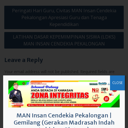
Post
Peringati Hari Guru, Civitas MAN Insan Cendekia
navigation
Pekalongan Apresiasi Guru dan Tenaga
Kependidikan
LATIHAN DASAR KEPEMIMPINAN SISWA (LDKS)
MAN INSAN CENDEKIA PEKALONGAN
Leave a Reply
Your email address will not be published.
Required fields are
marked
*
CLOSE
Comment
*
MAN Insan Cendekia Pekalongan
|
Gemilang (Gerakan Madrasah Indah