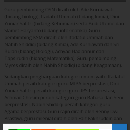
Guru pembimbing OSN diraih oleh Ade Kurniawati
(bidang biologi), Ifadatul Ummah (bidang kimia), Dini
Yuniar Safitri (bidang Kebumian) serta Budi Utomo dan
Slamet Haryanto (bidang informatika). Guru
pembimbing KSM diraih oleh Ifadatul Ummah dan
Nabih Shiddiqi (bidang Kimia), Ade Kurniawati dan Sri
Bulan (bidang Biologi), Achyad Hadiannur dan
Tapsirudin (bidang Matematika). Guru pembimbing
Myres diraih oleh Nabih Shiddiqi (bidang Keagamaan).
Sedangkan penghargaan kategori umum yaitu Ifadatul
Ummah peraih kategori guru MIPA berprestasi, Dini
Yuniar Safitri peraih kategori guru IPS berprestasi,
Achmad Chosim peraih kategori guru Bahasa dan Seni
berprestasi, Nabih Shiddiqi peraih kategori guru
Agama berprestasi. Guru rajin diraih oleh Renny Dwi
Prastiwi, guru milenial diraih oleh Faiz Fakhruddin dan
guru humoris diraih oleh Rikza Baroroh.