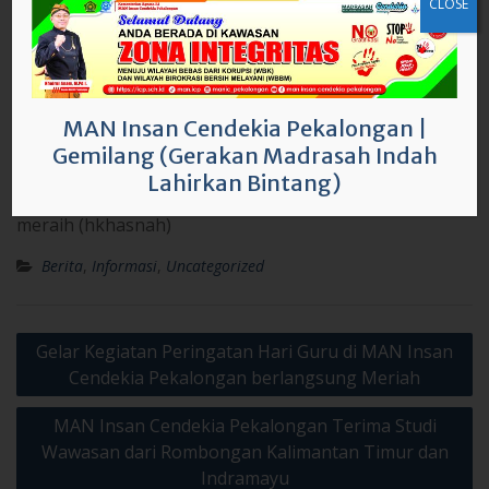
Kemudian, apresiasi dan penghargaan karyawan yaitu
CLOSE
Andi Lala peraih kategori karyawan berprestasi, M.
Fakhru Riza Ainun Najib peraih kategori karyawan
inspiratif, Doni Swastawan peraih kategori karyawan
inovatif, dan Mahendro Yogo Santoso peraih kategori
MAN Insan Cendekia Pekalongan
|
karyawan dedikatif.
Gemilang (Gerakan Madrasah Indah
Kegiatan Peringatan Hari Guru ini terlaksana dengan
Lahirkan Bintang)
meraih (hkhasnah)
Berita
,
Informasi
,
Uncategorized
Post
Gelar Kegiatan Peringatan Hari Guru di MAN Insan
navigation
Cendekia Pekalongan berlangsung Meriah
MAN Insan Cendekia Pekalongan Terima Studi
Wawasan dari Rombongan Kalimantan Timur dan
Indramayu