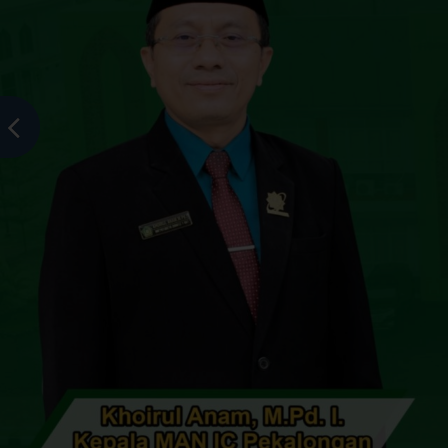
MAN Insan Cendekia Pekalongan
>
Uncategorized
>