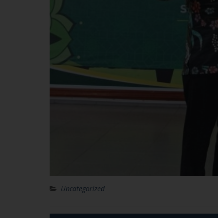
Uncategorized
Post
Diseminasi Program Unggulan MTs N 1 Sur
ke MAN IC Pekalongan
navigation
Leave a Reply