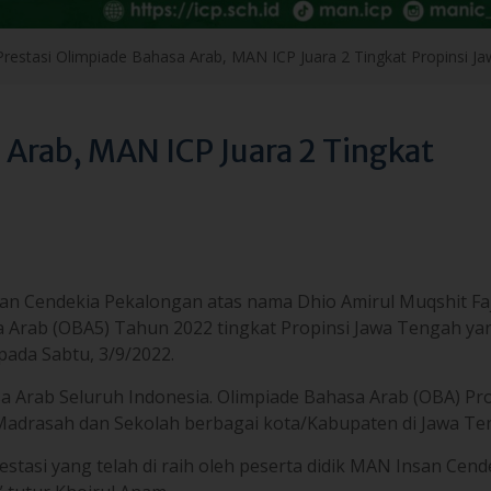
 Arab, MAN ICP Juara 2 Tingkat
nsan Cendekia Pekalongan atas nama Dhio Amirul Muqshit Fa
sa Arab (OBA5) Tahun 2022 tingkat Propinsi Jawa Tengah yan
ada Sabtu, 3/9/2022.
 Arab Seluruh Indonesia. Olimpiade Bahasa Arab (OBA) Pro
h Madrasah dan Sekolah berbagai kota/Kabupaten di Jawa Te
stasi yang telah di raih oleh peserta didik MAN Insan Cend
tutur Khoirul Anam.
. Pasalnya, peserta didik asal Yogyakarta baru kali pertama
Juara 2, walaupun hasil perolehan nilai sama”. Ungkap Dhi