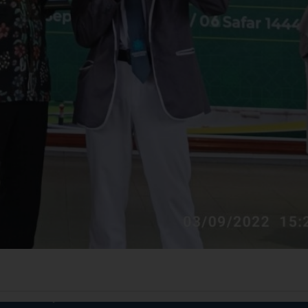
akarta
MAN ICP Masuk Nominasi ‘Best Delegate’ dan 
Innovative Work Program’ pada MYNIC 