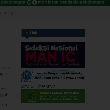
e-Link
jriyan
g di
pinsi
ngah.
ekia
Layanan
UPP
Layanan Legalisir
o.
Layanan Surat Keterangan