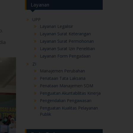
Layanan Surat Permohonan
dia
Layanan Surat Izin Penelitian
Layanan Form Pengadaan
ZI
Manajemen Perubahan
Penataan Tata Laksana
Penataan Manajemen SDM
Penguatan Akuntabilitas Kinerja
Pengendalian Pengawasan
Penguatan Kualitas Pelayanan
Publik
Berita Terbaru
Melalui MATAMUDA, Kepala MAN
IC Pekalongan Tanamkan Semangat
Membangun Pusat Peradaban