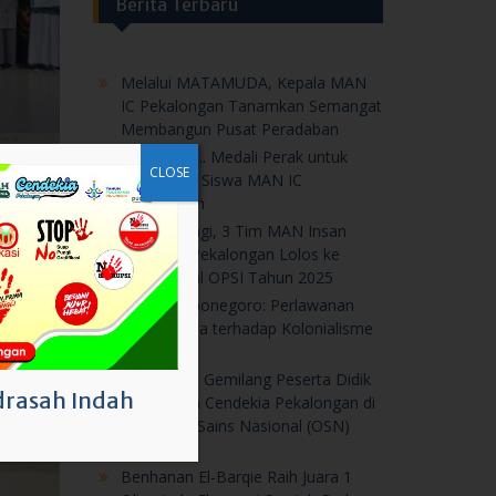
Luar biasa,.. Medali Perak untuk
Karya Duo Siswa MAN IC
Pekalongan
Prestasi Lagi, 3 Tim MAN Insan
Cendekia Pekalongan Lolos ke
Tahap Final OPSI Tahun 2025
CLOSE
Perang Diponegoro: Perlawanan
Rakyat Jawa terhadap Kolonialisme
Belanda
Prestasi Gemilang Peserta Didik
MAN Insan Cendekia Pekalongan di
Olimpiade Sains Nasional (OSN)
2025
Benhanan El-Barqie Raih Juara 1
Olimpiade Ekonomi Syariah Pada
The 21st IPB University
rasah Indah
Ke Denmark…Diamanda, Terpilih
Ikuti AFS Very Short Program
Prestasi Nasional, Dua Peserta
Didik MAN IC Pekalongan Raih