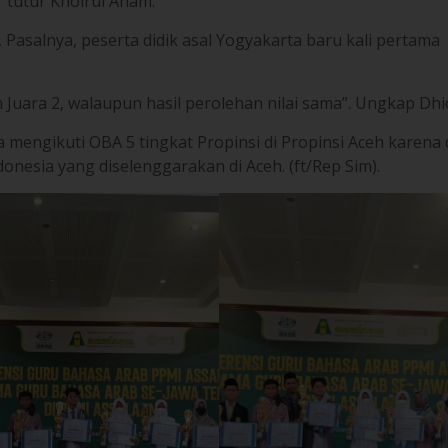
 mengikuti OBA 5 tingkat Propinsi di Propinsi Aceh karena 
donesia yang diselenggarakan di Aceh. (ft/Rep Sim).