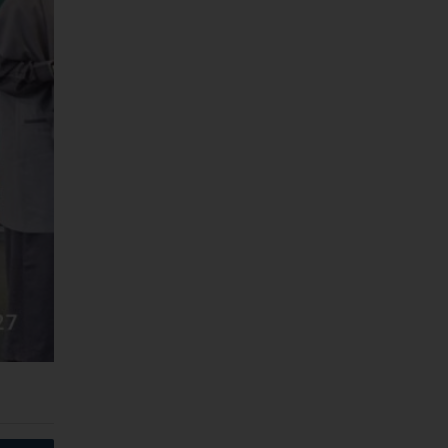
‘Best
Ke-IV