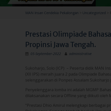
Prestasi Olimpiade Bahasa
Propinsi Jawa Tengah.
05-September-2022
administrative
Sukoharjo, Solo (ICP) – Peserta didik MAN I
(XII IPS) meraih juara 2 pada Olimpiade Baha
selenggarakan di Ponpes Assalam Sukoharjo p
Penyelenggara lomba ini adalah MGMP Bahasa
dilaksanakan secara Offline yang diikuti ole
“Prestasi Dhio Amirul melengkapi berbagai pre
Pekalongan, Semoga tambah berkah Ilmunya” 
Dhio tidak menyangka jika dia menjadi Juara 2
mengikuti Olimpiade Bahasa Arab.
“Syukur Alhamdulillah saya dapat memperoleh 