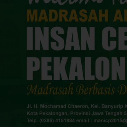
Prestasi Olimpiade Bahasa Arab, MAN ICP Juara 2 Tingkat Propinsi J