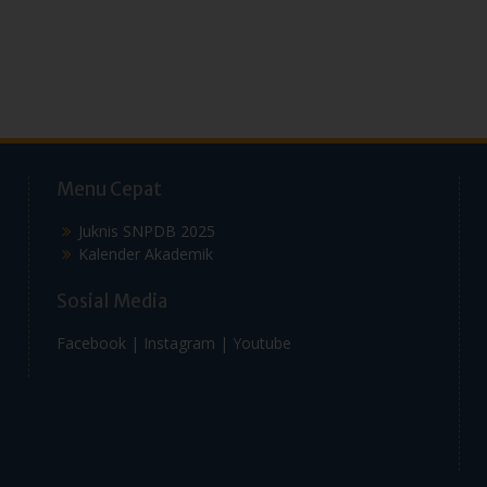
Menu Cepat
Juknis SNPDB 2025
Kalender Akademik
Sosial Media
Facebook |
Instagram |
Youtube
MAN Insan Cendekia Pekalongan - Kampus Islami, Prestasi, Mandiri
Proudly powered by WordPress
|
Education Hub by
WEN Themes