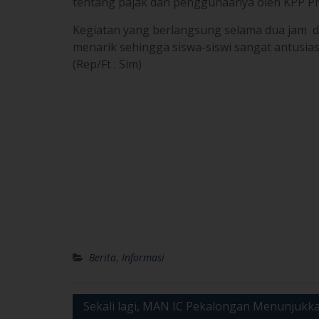
Berita
,
Informasi
Post
Sekali lagi, MAN IC Pekalongan Menunjukk
Taringnya di Gelaran Kota Pekalongan
navigation
Leave a Reply