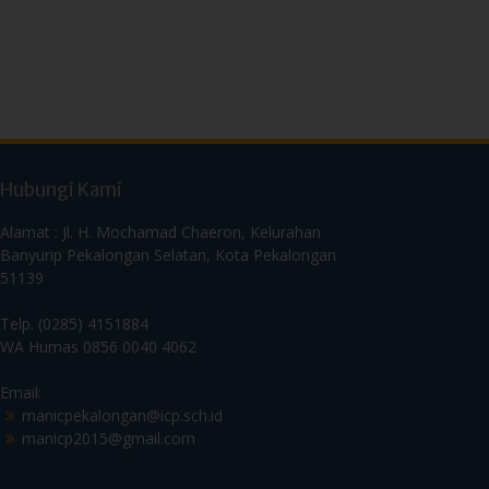
Hubungi Kami
Alamat : Jl. H. Mochamad Chaeron, Kelurahan
Banyurip Pekalongan Selatan, Kota Pekalongan
51139
Telp. (0285) 4151884
WA Humas 0856 0040 4062
Email:
manicpekalongan@icp.sch.id
manicp2015@gmail.com