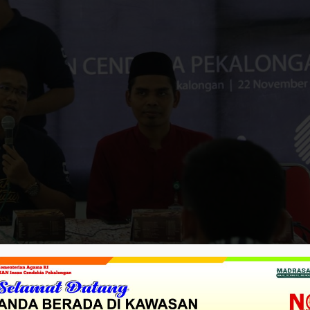
(KPP) Pratama Pekalongan bersama MAN Insan Cendekia
ebagai bentuk kegiatan sosialisi serentak seluruh Indonesia 
leh siswa-siswi kelas X IPS, XI IPS, Guru dan Tata Usaha be
t (22/11/2019).
chmad Chosim bahwa “ Kegiatan sosialisasi ini merupakan
nas perpajakan dan pengenalan sejak dini tentang sadar pa