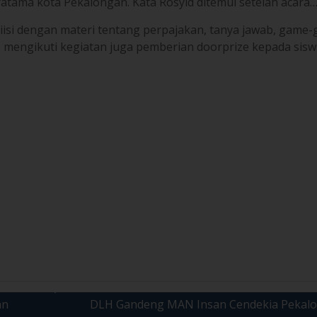
an
DLH Gandeng MAN Insan Cendekia Pekal
Dalam Peringatan Hari Menanam Pohon Indo
(HMPI) Tahun