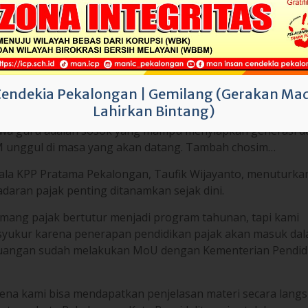
a Pajak Bertutur tahun 2019 adalah “ Guru, Baktimu Tiada 
upakan bentuk perhatian pemerintah dilingkungan pendidi
wa guru adalah sosok yang mampu menyiapkan generasi 
 unggul di masa yang akan datang. Tambah chosim…
Cendekia Pekalongan
|
Gemilang (Gerakan Mad
ala KPP Pratama Pekalongan, Taufik Wijayanto, menuturka
Lahirkan Bintang)
adaran pajak penting ditanamkan sejak dini.
mang pajak bertutur menjadi program tahunan, tapi kami
syukur karena penerapan pendidikan pajak akan masuk da
euangan sudah melakukan MoU dengan Kementerian Pendidi
rena kami bisa mendapatkan penjelasan materi secara lang
tama kota Pekalongan. Kata Rosyid ditemui setelah acara
iisi dengan materi tentang perpajakan, tanya jawab, game
 mengikuti kegiatan juga pemberian doorprize kepada siswi-