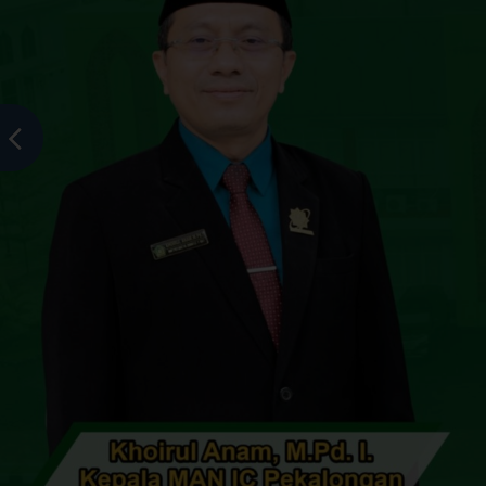
MAN Insan Cendekia Pekalongan
>
Berita
>
KPP Prat