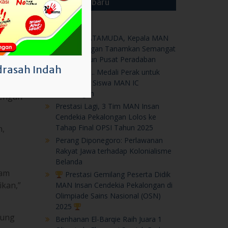
Tara”
Luar biasa,.. Medali Perak untuk
Karya Duo Siswa MAN IC
kan,
Pekalongan
dengan
Prestasi Lagi, 3 Tim MAN Insan
Cendekia Pekalongan Lolos ke
rasah Indah
Tahap Final OPSI Tahun 2025
n,
Perang Diponegoro: Perlawanan
Rakyat Jawa terhadap Kolonialisme
Belanda
lam
Prestasi Gemilang Peserta Didik
kan,”
MAN Insan Cendekia Pekalongan di
Olimpiade Sains Nasional (OSN)
2025
sung
Benhanan El-Barqie Raih Juara 1
…
Olimpiade Ekonomi Syariah Pada
The 21st IPB University
-game
Ke Denmark…Diamanda, Terpilih
 siswi.
Ikuti AFS Very Short Program
Prestasi Nasional, Dua Peserta
Didik MAN IC Pekalongan Raih