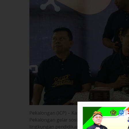
Pekalongan (ICP) – Kantor Pelayanan Pajak 
Pekalongan gelar sosialisasi pajak bertutur s
lingkungan pendidikan. Kegiatan ini dihadiri o
di Aula MAN Insan Cendekia Pekalongan. Juma
Sambutan baik dari Wakamad bidang Humas ,A
bentuk pembelajaran secara langsung oleh di
kepada siswa-siswi MAN Insan Cendekia.