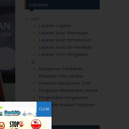
Layanan Surat Permohonan
Layanan Surat Izin Penelitian
Layanan Form Pengadaan
ZI
Manajemen Perubahan
Penataan Tata Laksana
Penataan Manajemen SDM
Penguatan Akuntabilitas Kinerja
Pengendalian Pengawasan
Penguatan Kualitas Pelayanan
Publik
di
tempat
Berita Terbaru
CLOSE
Melalui MATAMUDA, Kepala MAN
jak
IC Pekalongan Tanamkan Semangat
Membangun Pusat Peradaban