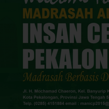
ama Pekalongan Gelar Pajak Bertutur Di MAN Insan Cendekia Pekal