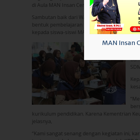
Tem
mer
bah
SDM
MAN Insan 
Kep
kes
“Me
ber
kurikulum pendidikan. Karena Kementrian K
jelasnya,
“Kami sangat senang dengan kegiatan ini, ka
tentang pajak dan penggunaanya oleh KPP Pra
Kegiatan yang berlangsung selama dua jam d
menarik sehingga siswa-siswi sangat antusias
(Rep/Ft : Sim)