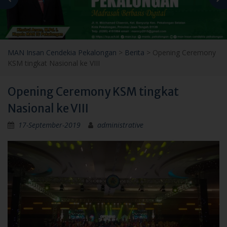
MAN Insan Cendekia Pekalongan
>
Berita
>
Opening Ceremony
KSM tingkat Nasional ke VIII
Opening Ceremony KSM tingkat
Nasional ke VIII
17-September-2019
administrative