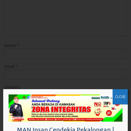
Name
*
Email
*
Website
CLOSE
Save my name, email, and website in this browser for the
next time I comment.
MAN Insan Cendekia Pekalongan
|