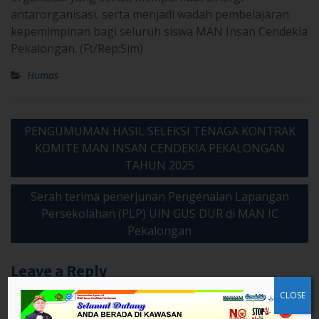
antarorganisasi, serta menjadi wadah pembelajaran
kepemimpinan bagi seluruh siswa MAN Insan Cendekia
Pekalongan. (Ft/Rep:Sim)
Humas
Post
PENGUMUMAN HASIL SELEKSI TENAGA KONTRAK
navigation
KOMITE MAN INSAN CENDEKIA PEKALONGAN
TAHUN 2025
Serah terima penerjunan Pengenalan Lapangan
Persekolahan (PLP) UIN GUS DUR di MAN IC
Pekalongan
Leave a Reply
CLOSE
Your email address will not be published.
Required fields are
marked
*