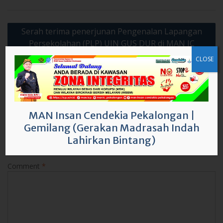
Post
Serah terima penerjunan Pengenalan Lapangan
navigation
Persekolahan (PLP) UIN GUS DUR di MAN IC
Pekalongan
CLOSE
Prestasi lagi, 12 Delegasi MAN IC Pekalongan lolos
OMI Sains Tingkat Provinsi Tahun 2025
MAN Insan Cendekia Pekalongan
|
Leave a Reply
Gemilang (Gerakan Madrasah Indah
Your email address will not be published.
Required fields are
Lahirkan Bintang)
marked
*
Comment
*