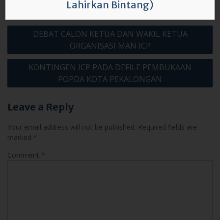
Lahirkan Bintang)
Post
DEBAT CALON KETUA DAN WAKIL KETUA
navigation
ORGANISASI MAN ICP
KONTINGEN ICP PADA DEFILE PEMBUKAAN
POPDA KOTA PEKALONGAN
Leave a Reply
Your email address will not be published.
Required fields are
marked
*
Comment
*