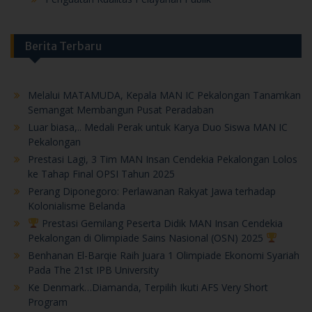
Berita Terbaru
Melalui MATAMUDA, Kepala MAN IC Pekalongan Tanamkan
Semangat Membangun Pusat Peradaban
Luar biasa,.. Medali Perak untuk Karya Duo Siswa MAN IC
Pekalongan
Prestasi Lagi, 3 Tim MAN Insan Cendekia Pekalongan Lolos
ke Tahap Final OPSI Tahun 2025
Perang Diponegoro: Perlawanan Rakyat Jawa terhadap
Kolonialisme Belanda
Prestasi Gemilang Peserta Didik MAN Insan Cendekia
Pekalongan di Olimpiade Sains Nasional (OSN) 2025
Benhanan El-Barqie Raih Juara 1 Olimpiade Ekonomi Syariah
Pada The 21st IPB University
Ke Denmark…Diamanda, Terpilih Ikuti AFS Very Short
Program
Prestasi Nasional, Dua Peserta Didik MAN IC Pekalongan
Raih Medali KSR Tingkat Nasional 2025