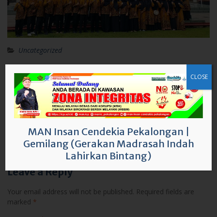
Uncategorized
Post
MAN IC PEKALONGAN KIRIM 27 KONTINGEN
navigation
CLOSE
SELEKSI FESTIVAL DAN LOMBA SENI SISWA
NASIONAL (FLS2N)
CIVITAS MAN IC PEKALONGAN IKUTI UPACARA
PERINGATAN HARI PENDIDIKAN NASIONAL 2024
MAN Insan Cendekia Pekalongan
|
Gemilang (Gerakan Madrasah Indah
Leave a Reply
Lahirkan Bintang)
Your email address will not be published.
Required fields are
marked
*
Comment
*