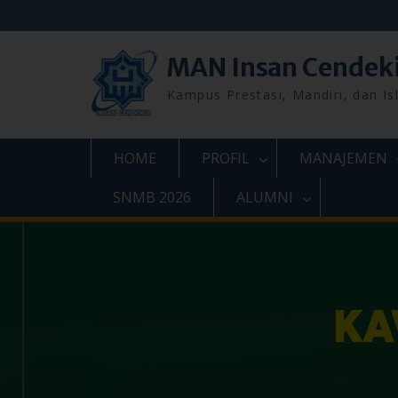
Skip
to
content
MAN Insan Cendek
Kampus Prestasi, Mandiri, dan Is
HOME
PROFIL
MANAJEMEN
SNMB 2026
ALUMNI