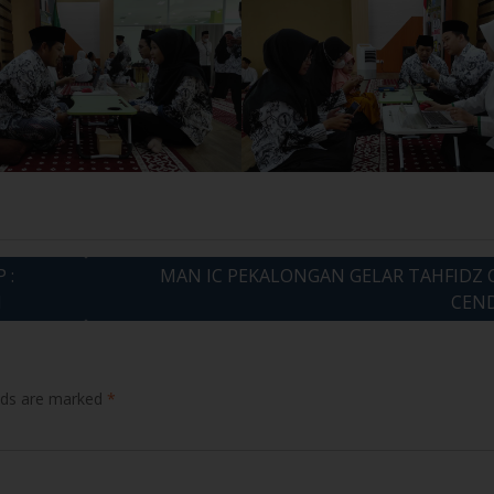
 :
MAN IC PEKALONGAN GELAR TAHFIDZ
I
CEND
elds are marked
*