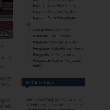
Layanan Surat Permohonan
Layanan Surat Izin Penelitian
Layanan Form Pengadaan
ZI
Manajemen Perubahan
Penataan Tata Laksana
Penataan Manajemen SDM
an
Penguatan Akuntabilitas Kinerja
Pengendalian Pengawasan
 bulan.
Penguatan Kualitas Pelayanan
Publik
lah
AN ICP
Berita Terbaru
PZ MAN
Melalui MATAMUDA, Kepala MAN
engan
IC Pekalongan Tanamkan Semangat
pahala
Membangun Pusat Peradaban