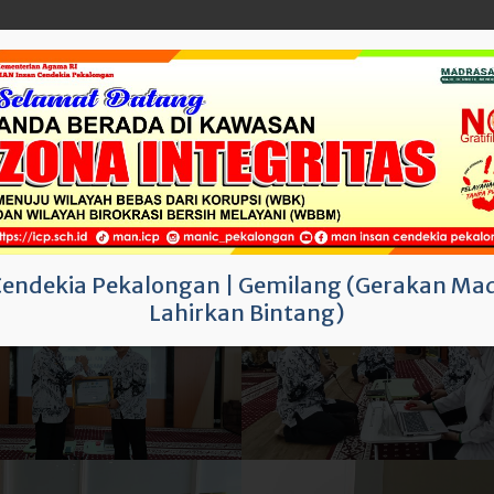
af atau orang-orang yang berhak menerima zakat. Sebaga
 At-Taubah ayat 60, “Sesungguhnya zakat itu hanyalah untu
, yang dilunakkan hatinya (mualaf), untuk (memerdekakan) 
utang, untuk jalan Allah dan untuk orang yang sedang da
emfasilitasi shodakoh. Kepala Madrasah mendukung penuh
beliau mengatakan untuk memaksimalkan pengumpulan serta
erima Mustahiq telah sesuai sasaran.
Cendekia Pekalongan
|
Gemilang (Gerakan Mad
Lahirkan Bintang)