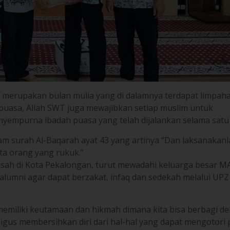
n merupakan bulan mulia yang di dalamnya terdapat limpah
 puasa, Allah SWT juga mewajibkan setiap muslim untuk
enyempurna ibadah puasa yang telah dijalankan selama satu
lam surah Al-Baqarah ayat 43 yang artinya “Dan laksanakan
rta orang yang rukuk.”
sah di Kota Pekalongan, turut mewadahi keluarga besar M
a alumni agar dapat berzakat, infaq dan sedekah melalui U
 memiliki keutamaan dan hikmah dimana kita bisa berbagi d
ligus membersihkan diri dari hal-hal yang dapat mengotori 