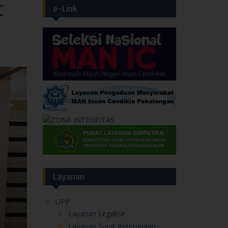
C
e-Link
Layanan
UPP
Layanan Legalisir
Layanan Surat Keterangan