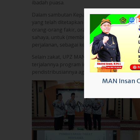
ibadah puasa.
Dalam sambutan Kepala Madrasah, ada 8 asn
yang telah ditetapkan dalam Al-Qur’an surah
orang-orang fakir, orang miskin, amil zakat
sahaya, untuk (membebaskan) orang yang ber
perjalanan, sebagai kewajiban dari Allah.
Selain zakat, UPZ MAN IC Pekalongan juga m
terjalannya program ini, dalam arahannya 
pendistribusiannya agar tepat target dan pen
MAN Insan 