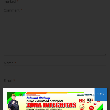
marked
*
Comment
*
Name
*
Email
*
CLOSE
Website