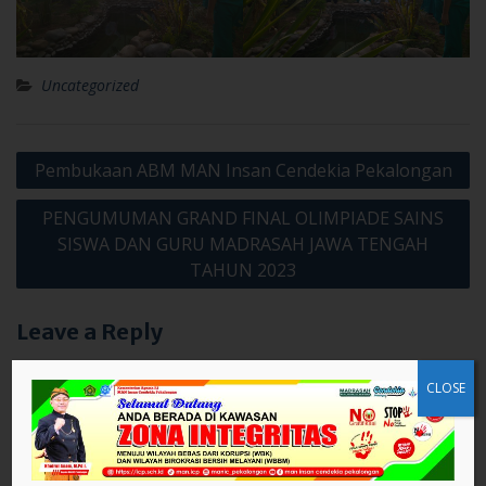
Uncategorized
Post
Pembukaan ABM MAN Insan Cendekia Pekalongan
navigation
PENGUMUMAN GRAND FINAL OLIMPIADE SAINS
SISWA DAN GURU MADRASAH JAWA TENGAH
TAHUN 2023
Leave a Reply
Your email address will not be published.
Required fields are
marked
*
CLOSE
Comment
*