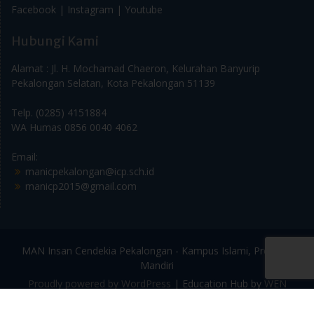
Facebook |
Instagram |
Youtube
Hubungi Kami
Alamat : Jl. H. Mochamad Chaeron, Kelurahan Banyurip
Pekalongan Selatan, Kota Pekalongan 51139
Telp. (0285) 4151884
WA Humas 0856 0040 4062
Email:
manicpekalongan@icp.sch.id
manicp2015@gmail.com
MAN Insan Cendekia Pekalongan - Kampus Islami, Prestasi,
Mandiri
Proudly powered by WordPress
|
Education Hub by
WEN
Themes