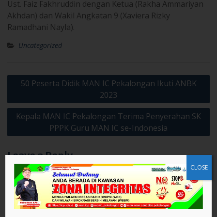
Ust. Faiz Fakhruddin dengan Ketua (Rakha Ammariyan
Akhdan) dan Wakil Angkatan 9 (Xaviera Rizky
Ramadhani Nayla).
Uncategorized
Post
50 Peserta Didik MAN IC Pekalongan Ikuti ANBK
navigation
2023
Kepala MAN IC Pekalongan Terima Penyerahan SK
PPPK Guru MAN IC se-Indonesia
Leave a Reply
CLOSE
Your email address will not be published.
Required fields are
marked
*
Comment
*