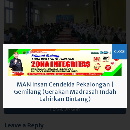
CLOSE
Uncategorized
Post
Penyambutan Siswa Baru Angkatan 9 MAN Insan
MAN Insan Cendekia Pekalongan
|
navigation
Cendekia Pekalongan
Gemilang (Gerakan Madrasah Indah
Lahirkan Bintang)
RAKOR PERSIAPAN MADIN MAN INSAN CENDEKIA
PEKALONGAN
Leave a Reply