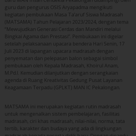
guru dan pengurus OSIS Aryapadma mengikuti
kegiatan pembukaan Masa Ta’aruf Siswa Madrasah
(MATSAMA) Tahun Pelajaran 2023/2024, dengan tema
“Mewujudkan Generasi Cerdas dan Mandiri melalui
Bingkai Agama dan Prestasi”. Pembukaan ini digelar
setelah pelaksanaan upacara bendera Hari Senin, 17
Juli 2023 di lapangan upacara madrasah dengan
penyematan dan pelepasan balon sebagai simbol
pembukaan oleh Kepala Madrasah, Khoirul Anam,
M.Pd.I. Kemudian dilanjutkan dengan serangkaian
agenda di Ruang Kreativitas Gedung Pusat Layanan
Keagamaan Terpadu (GPLKT) MAN IC Pekalongan.
MATSAMA ini merupakan kegiatan rutin madrasah
untuk mengenalkan sistem pembelajaran, fasilitas
madrasah, ciri khas madrasah, nilai-nilai, norma, tata
tertib, karakter dan budaya yang ada di lingkungan
madrasah kepada peserta didik baru. Dengan dipandu