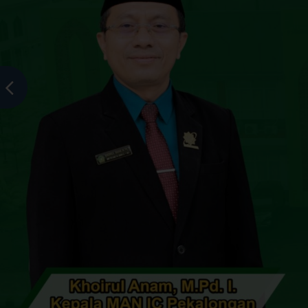
MAN Insan Cendekia Pekalongan
>
Uncategorized
>