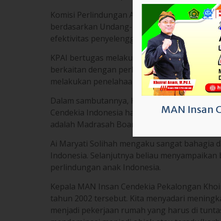
berkaitan dengan perlindungan anak, mengu
melakukan penelahaan, pemantauan, evaluas
Dalam sambutannya, Ketua KKM MAN Insan C
Cendekia Indonesia harus menjadi pelopor da
adalah Madrasah Boarding yang kehidupan ny
Ai Maryati Solihah mengaku sangat bahagia
Indonesia. Selanjutnya beliau menyampaikan
MAN Insan 
perlindungan anak Indonesia.
Kepala MAN Insan Cendekia Pekalongan Kho
tahun 2002 tersebut. Kita menyadari meningk
menjadi pekerjaan rumah yang harus di tuntas
mendominasi menjadi objek atau teradu/korb