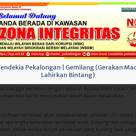
mpulkan data dan informasi, menerima pengaduan masyrak
i dan pengawasan terhadap penyelenggaraan kepentingan 
endekia Indonesia Abdul Basit menyampaikan bahwa MAN 
lam perlindungan anak Indonesia. Apalagi MAN Insan Cend
a 24 jam di Asrama dan Madrasah.
 dan bangga bertemu dengan seluruh Kepala MAN Insan Cen
 bahwa kita harus menyatukan tekad dalam melakukan
Cendekia Pekalongan
|
Gemilang (Gerakan Mad
Lahirkan Bintang)
irul Anam bertekad akan melaksanakan amanah UU nomor 
at nya angka kekerasan terhadap anak, buliying dan sebaga
kan, sebab ketika terjadi perlakuan yang kurang baik yang
an adalah anak anak dan perempuan. (rep:Anam)