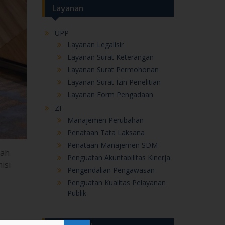
Layanan Surat Permohonan
Layanan Surat Izin Penelitian
Layanan Form Pengadaan
ZI
Manajemen Perubahan
Penataan Tata Laksana
Penataan Manajemen SDM
lah
Penguatan Akuntabilitas Kinerja
isi
Pengendalian Pengawasan
Penguatan Kualitas Pelayanan
Publik
Berita Terbaru
k
atkan
Melalui MATAMUDA, Kepala MAN
IC Pekalongan Tanamkan Semangat
Membangun Pusat Peradaban