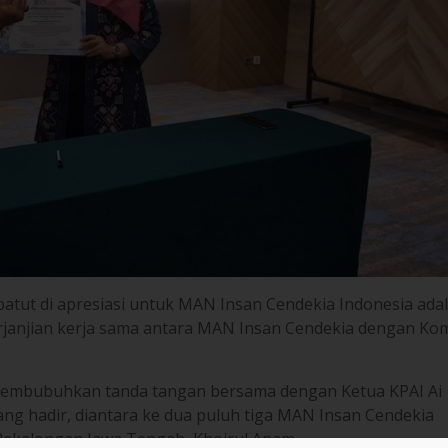
g patut di apresiasi untuk MAN Insan Cendekia Indonesia ada
anjian kerja sama antara MAN Insan Cendekia dengan Kom
membubuhkan tanda tangan bersama dengan Ketua KPAI Ai
ang hadir, diantara ke dua puluh tiga MAN Insan Cendekia
Pekalongan Jawa Tengah, Khoirul Anam.
at KPAI adalah lembaga independen Indonesia yang dibentu
 2002 tentang Perlindungan Anak dalam rangka meningk
ak.
nai seluruh ketentuan peraturan perundang-undangan yang