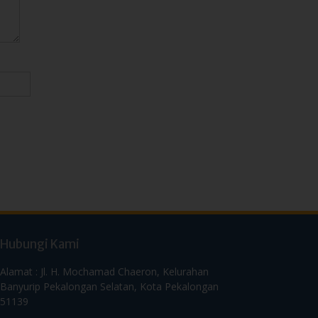
Hubungi Kami
Alamat : Jl. H. Mochamad Chaeron, Kelurahan
Banyurip Pekalongan Selatan, Kota Pekalongan
51139
Telp. (0285) 4151884
WA Humas 0856 0040 4062
Email:
manicpekalongan@icp.sch.id