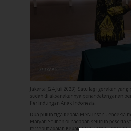
Jakarta_(24 Juli 2023), Satu lagi gerakan yan
sudah dilaksanakannya penandatanganan perj
Perlindungan Anak Indonesia.
Dua puluh tiga Kepala MAN Insan Cendekia 
Maryati Solihah di hadapan seluruh peserta y
tersebut adalah Kepala MAN Insan Cendekia 
Komisi Perlindungan Anak Indonesia, disingk
berdasarkan Undang-Undang Nomor 23 Tahun
efektivitas penyelenggaraan perlindungan an
KPAI bertugas melakukan sosialisasi menge