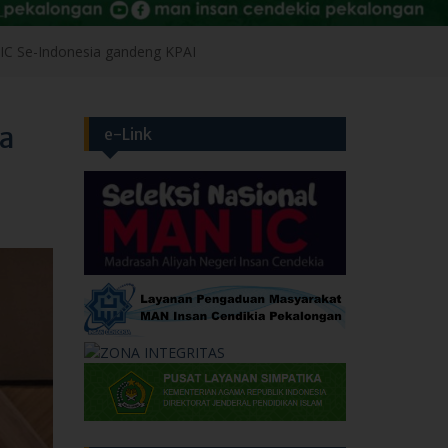
a
e-Link
Layanan
UPP
Layanan Legalisir
Layanan Surat Keterangan