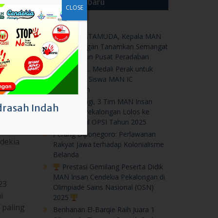
CLOSE
at,
Luar biasa,.. Medali Perak untuk
Karya Duo Siswa MAN IC
anak.
Pekalongan
Insan
Prestasi Lagi, 3 Tim MAN Insan
ekia
Cendekia Pekalongan Lolos ke
Tahap Final OPSI Tahun 2025
Perang Diponegoro: Perlawanan
dekia
Rakyat Jawa terhadap Kolonialisme
Belanda
rasah Indah
Prestasi Gemilang Peserta Didik
MAN Insan Cendekia Pekalongan di
23
Olimpiade Sains Nasional (OSN)
i
2025
 paling
Benhanan El-Barqie Raih Juara 1
Olimpiade Ekonomi Syariah Pada
The 21st IPB University
Ke Denmark…Diamanda, Terpilih
Ikuti AFS Very Short Program
Prestasi Nasional, Dua Peserta
Didik MAN IC Pekalongan Raih