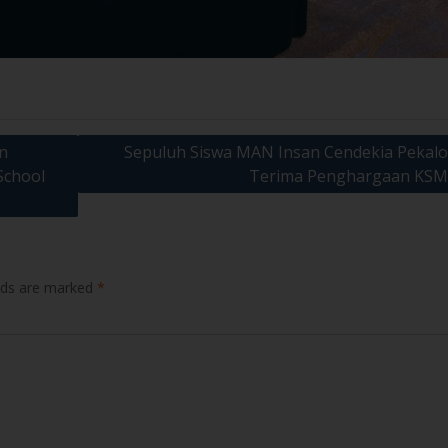
n
Sepuluh Siswa MAN Insan Cendekia Pekal
School
Terima Penghargaan KSM
elds are marked
*
Website