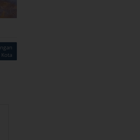
ongan
 Kota