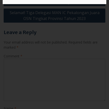
navigation
Cendekia Pekalongan
Selamat! Tiga Delegasi MAN IC Pekalongan Juara
OSN Tingkat Provinsi Tahun 2023
Leave a Reply
Your email address will not be published.
Required fields are
marked
*
Comment
*
Name
*