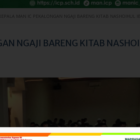
KEPALA MAN IC PEKALONGAN NGAJI BARENG KITAB NASHOIHUL I
GAN NGAJI BARENG KITAB NASHO