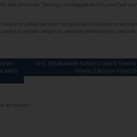
lah dan Sholehah. “Semoga mendapatkan ilmu manfaat men
ari secara terjadwal dengan mengadopsi kurikulum pesantre
naanya di nol jam oelajaran sebelum pembelajaran sekolah 
HADAH
APEL PEMBUKAAN SUMATIF AKHIR TAHUN
NCARAN
INSAN CENDEKIA PEKALO
elds are marked
*