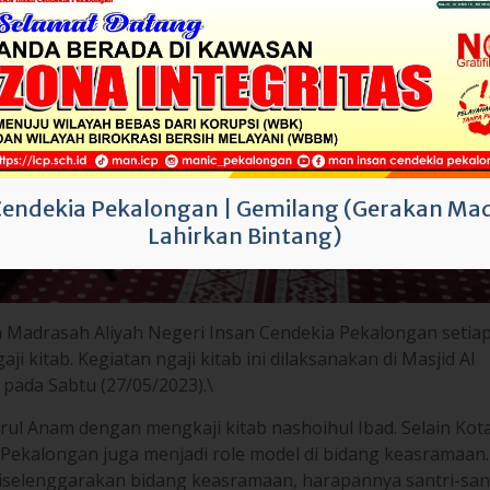
Cendekia Pekalongan
|
Gemilang (Gerakan Mad
Lahirkan Bintang)
 Madrasah Aliyah Negeri Insan Cendekia Pekalongan setiap
i kitab. Kegiatan ngaji kitab ini dilaksanakan di Masjid Al
ada Sabtu (27/05/2023).\
rul Anam dengan mengkaji kitab nashoihul Ibad. Selain Kot
 Pekalongan juga menjadi role model di bidang keasramaan.
iselenggarakan bidang keasramaan, harapannya santri-san