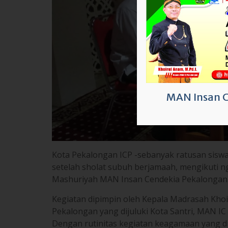
MAN Insan 
Kota Pekalongan ICP -sebanyak ratusan siswa
setelah sholat subuh berjamaah, mengikuti ngaj
Mashuriyah MAN Insan Cendekia Pekalongan p
Kegiatan dipimpin oleh Kepala Madrasah Khoi
Pekalongan yang dijuluki Kota Santri, MAN IC
Dengan rutinitas kegiatan keagamaan yang d