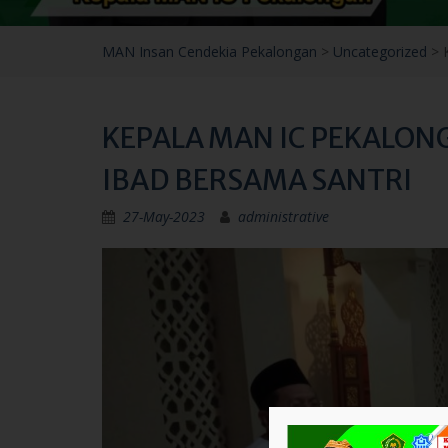
MAN Insan Cendekia Pekalongan
>
Uncategorized
>
KEPALA MAN IC PEKALON
IBAD BERSAMA SANTRI
27-May-2023
administrative