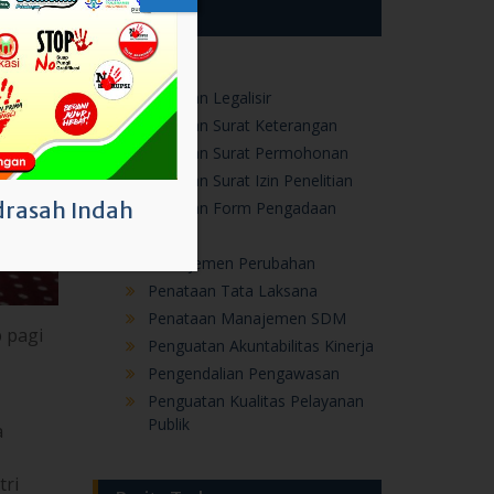
Layanan
UPP
Layanan Legalisir
Layanan Surat Keterangan
Layanan Surat Permohonan
Layanan Surat Izin Penelitian
rasah Indah
Layanan Form Pengadaan
ZI
Manajemen Perubahan
Penataan Tata Laksana
Penataan Manajemen SDM
 pagi
Penguatan Akuntabilitas Kinerja
Pengendalian Pengawasan
Penguatan Kualitas Pelayanan
Publik
a
tri